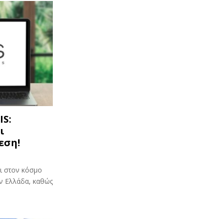
IS:
ι
εση!
αι στον κόσμο
ν Ελλάδα, καθώς