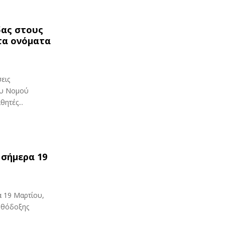
δας στους
τα ονόματα
εις
ου Νομού
ητές...
 σήμερα 19
α 19 Μαρτίου,
ρθόδοξης