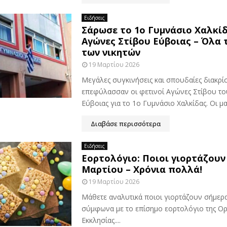
Ειδήσεις
Σάρωσε το 1ο Γυμνάσιο Χαλκί
Αγώνες Στίβου Εύβοιας – Όλα 
των νικητών
19 Μαρτίου 2026
Μεγάλες συγκινήσεις και σπουδαίες διακρίσ
επεφύλασσαν οι φετινοί Αγώνες Στίβου τ
Εύβοιας για το 1ο Γυμνάσιο Χαλκίδας. Οι μαθ
Διαβάσε περισσότερα
Ειδήσεις
Εορτολόγιο: Ποιοι γιορτάζουν
Μαρτίου – Χρόνια πολλά!
19 Μαρτίου 2026
Μάθετε αναλυτικά ποιοι γιορτάζουν σήμερ
σύμφωνα με το επίσημο εορτολόγιο της Ο
Εκκλησίας....