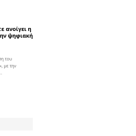
ε ανοίγει η
την ψηφιακή
ση του
, με την
.