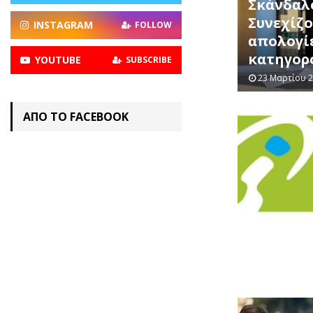
Σκάνδαλ
Συνεχίζο
INSTAGRAM
FOLLOW
απολογί
κατηγορ
YOUTUBE
SUBSCRIBE
23 Μαρτίου 
ΑΠΟ ΤΟ FACEBOOK