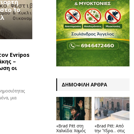
γιορτή
 στο 1ο
άλ
ον Evripos
άκης –
ωση οι
ΔΗΜΟΦΙΛΉ ΆΡΘΡΑ
δημοσιότητας
μένα, μια
«Brad Pitt στη
«Brad Pitt: Από
Χαλκίδα: Χαμός
την Ύδρα… στις