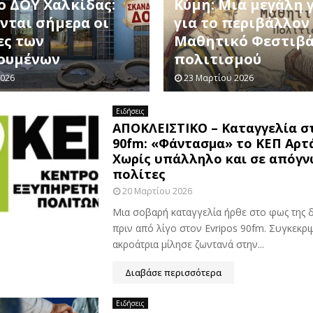
ο ΔΟΥ Χαλκίδας:
Κύμη: Μια μεγάλη 
νται σήμερα οι
για το περιβάλλον
ες των
Μαθητικό Φεστιβ
ουμένων
πολιτισμού
2026
23 Μαρτίου 2026
Ειδήσεις
ΑΠΟΚΛΕΙΣΤΙΚΟ – Καταγγελία στ
90fm: «Φάντασμα» το ΚΕΠ Αρτ
Χωρίς υπάλληλο και σε απόγν
πολίτες
20 Μαρτίου 2026
Μια σοβαρή καταγγελία ήρθε στο φως της 
πριν από λίγο στον Evripos 90fm. Συγκεκρι
ακροάτρια μίλησε ζωντανά στην...
Διαβάσε περισσότερα
Ειδήσεις