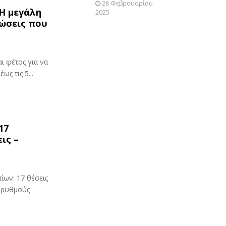
28 Φεβρουαρίου
 Η μεγάλη
2025
λώσεις που
ι φέτος για να
ως τις 5...
17
ις –
ων: 17 θέσεις
ς ρυθμούς