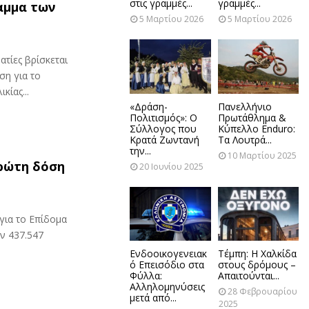
στις γραμμές...
γραμμές...
αμμα των
5 Μαρτίου 2026
5 Μαρτίου 2026
ατίες βρίσκεται
ση για το
κίας...
«Δράση-
Πανελλήνιο
Πολιτισμός»: Ο
Πρωτάθλημα &
Σύλλογος που
Κύπελλο Enduro:
Κρατά Ζωντανή
Τα Λουτρά...
την...
10 Μαρτίου 2025
ρώτη δόση
20 Ιουνίου 2025
για το Επίδομα
ν 437.547
Ενδοοικογενειακ
Τέμπη: Η Χαλκίδα
ό Επεισόδιο στα
στους δρόμους –
Φύλλα:
Απαιτούνται...
Αλληλομηνύσεις
28 Φεβρουαρίου
μετά από...
2025