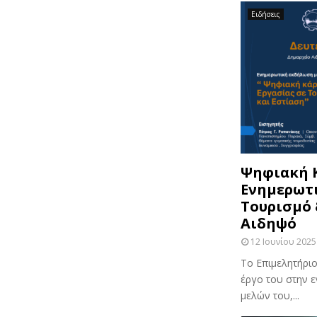
Ειδήσεις
Ψηφιακή Κ
Ενημερωτ
Τουρισμό 
Αιδηψό
12 Ιουνίου 2025
Το Επιμελητήριο
έργο του στην 
μελών του,...