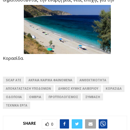
Κορασίδα.
SICAP ATE
ΑΚΡΑΊΑ ΚΑΙΡΙΚΆ ΦΑΙΝΌΜΕΝΑ
ΑΝΘΕΚΤΙΚΌΤΗΤΑ
ΑΠΟΚΑΤΆΣΤΑΣΗ ΥΠΟΔΟΜΏΝ
ΔΉΜΟΣ ΚΎΜΗΣ ΑΛΙΒΕΡΊΟΥ
ΚΟΡΑΣΊΔΑ
ΟΔΟΠΟΙΊΑ
ΌΜΒΡΙΑ
ΠΡΟΫΠΟΛΟΓΙΣΜΌΣ
ΣΎΜΒΑΣΗ
ΤΕΧΝΙΚΆ ΈΡΓΑ
SHARE
0