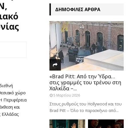
N,
ΔΗΜΟΦΙΛΈΣ ΆΡΘΡΑ
ιακό
ωνίας
«Brad Pitt: Από την Ύδρα…
στις γραμμές του τρένου στη
διεθνή
Χαλκίδα –...
θεσιακό χώρο
5 Μαρτίου 2026
 Η Περιφέρεια
Στους ρυθμούς του Hollywood και του
έκθεση και
Brad Pitt – Όλο το παρασκήνιο από...
ς Ελλάδας