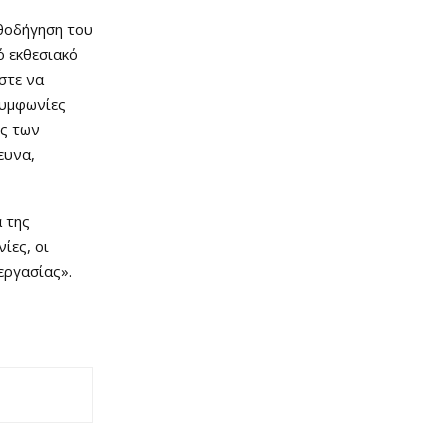
αθοδήγηση του
 εκθεσιακό
στε να
 συμφωνίες
ύς των
ευνα,
 της
ίες, οι
εργασίας».