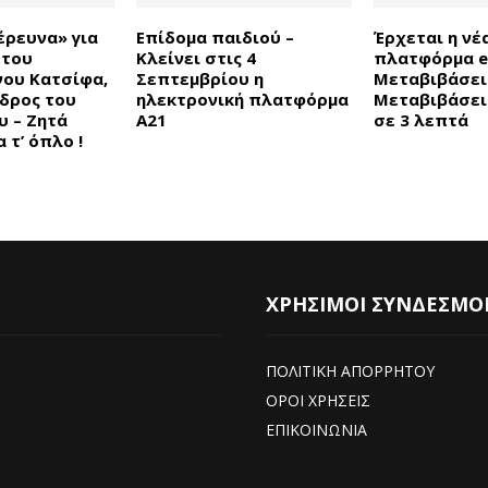
έρευνα» για
Επίδομα παιδιού –
Έρχεται η νέ
 του
Κλείνει στις 4
πλατφόρμα e
ου Κατσίφα,
Σεπτεμβρίου η
Μεταβιβάσει
εδρος του
ηλεκτρονική πλατφόρμα
Μεταβιβάσει
υ – Ζητά
Α21
σε 3 λεπτά
 τ’ όπλο !
ΧΡΗΣΙΜΟΙ ΣΥΝΔΕΣΜΟ
ΠΟΛΙΤΙΚΗ ΑΠΟΡΡΗΤΟΥ
ΟΡΟΙ ΧΡΗΣΕΙΣ
ΕΠΙΚΟΙΝΩΝΙΑ