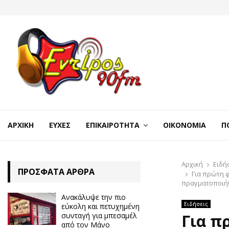
ΑΡΧΙΚΉ
ΕΥΧΈΣ
ΕΠΙΚΑΙΡΌΤΗΤΑ
ΟΙΚΟΝΟΜΊΑ
Π
Αρχική
Ειδή
ΠΡΌΣΦΑΤΑ ΆΡΘΡΑ
Για πρώτη 
πραγματοποιήθ
Ανακάλυψε την πιο
Ειδήσεις
εύκολη και πετυχημένη
συνταγή για μπεσαμέλ
Για π
από τον Μάνο