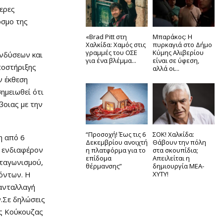
ερες
όσμο της
«Brad Pitt στη
Μπαράκος: Η
Χαλκίδα: Χαμός στις
πυρκαγιά στο Δήμο
γραμμές του ΟΣΕ
Κύμης Αλιβερίου
ενδύσεων και
για ένα βλέμμα...
είναι σε ύφεση,
ποστήριξης
αλλά οι...
ν έκθεση
ημειωθεί ότι
βοιας με την
“Προσοχή! Έως τις 6
ΣΟΚ! Χαλκίδα:
η από 6
Δεκεμβρίου ανοιχτή
Θάβουν την πόλη
ο ενδιαφέρον
η πλατφόρμα για το
στα σκουπίδια;
επίδομα
Απειλείται η
νταγωνισμού,
θέρμανσης”
δημιουργία ΜΕΑ-
ϊόντων. Η
ΧΥΤΥ!
 ανταλλαγή
.Σε δηλώσεις
ος Κούκουζας