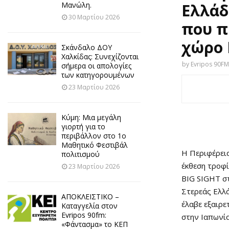
Μανώλη.
Ελλάδ
30 Μαρτίου 2026
που π
χώρο 
Σκάνδαλο ΔΟΥ
Χαλκίδας: Συνεχίζονται
by
Evripos 90FM
σήμερα οι απολογίες
των κατηγορουμένων
23 Μαρτίου 2026
Κύμη: Μια μεγάλη
γιορτή για το
περιβάλλον στο 1ο
Μαθητικό Φεστιβάλ
Η Περιφέρεια
πολιτισμού
έκθεση τροφ
23 Μαρτίου 2026
BIG SIGHT στ
Στερεάς Ελλά
ΑΠΟΚΛΕΙΣΤΙΚΟ –
έλαβε εξαιρε
Καταγγελία στον
Evripos 90fm:
στην Ιαπωνία
«Φάντασμα» το ΚΕΠ