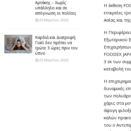
Αρτάκης – Χωρίς
Η έκθεση FOO
υπάλληλο και σε
εταιρείες τρ
απόγνωση οι πολίτες
Ασίας και τη
20 Μαρτίου 2026
Η Περιφέρεια
Καρδιά και Διατροφή:
Εξωτερικού Ε
Γιατί δεν πρέπει να
Επιχειρήσεων
τρώτε 3 ώρες πριν τον
ύπνο
FOODEX JAPAN
20 Μαρτίου 2026
3 εκ των συμ
καταβολή το
Η επιχειρημ
δυναμικές επ
των πολυάρι
χάρις στα μο
άψογη φιλοξ
καλών πρακτ
του ο Αντιπ