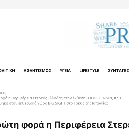
ΟΛΙΤΙΚΉ
ΑΘΛΗΤΙΣΜΌΣ
ΥΓΕΊΑ
LIFESTYLE
ΣΥΝΤΑΓΈΣ
σεις
φορά η Περιφέρεια Στερεάς Ελλάδας στην έκθεση FOODEX JAPAN, που
ηκε στον εκθεσιακό χώρο BIG SIGHT στο Τόκυο της Ιαπωνίας
ρώτη φορά η Περιφέρεια Στερ