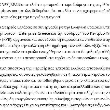
DEX JAPAN αποτελεί το εμπορικό σταυροδρόμι για τις μεγαλύτ
οφίμων και ποτών, δεδομένου ότι συνδέει τον επιχειρηματικό κ
ς Ιαπωνίας με την παγκόσμια αγορά.
 Στερεάς Ελλάδας σε συνεργασία με την Ελληνική Εταιρεία Επ
μπορίου – Enterprise Greece και την συνδρομή του Κέντρου Υ
 (ΚΥΕ), οργάνωσε και συντόνισε τη παρουσία των εκθετών στη
 με στόχο την καλύτερη εξυπηρέτηση των εκθετών. Αξίζει να σ
μετεχουσών εταιρειών ενισχύθηκαν και από το Επιμελητήριο Εύ
υ κόστους του αεροπορικού εισιτηρίου ενός εκπροσώπου τους.
ατική αποστολή της Περιφέρειας Στερεάς Ελλάδας αποτελούμεν
ιχειρήσεις, οι οποίες φιλοξενήθηκαν σε 4 περίπτερα, κέρδισε τ
θμων επισκεπτών και τοποθετήθηκε υψηλά στην κλίμακα του α
ναδικά χαρακτηριστικά ποιότητας των στερεοελλαδίτικων προ
ενία των ενδιαφερομένων στο εθνικό περίπτερο οδήγησε στην
ικών, δημιουργώντας ευκαιρίες σύναψης εμπορικών συμφωνιών
εριφερειάρχης Επιχειρηματικότητας και Εξωστρέφειας Ευάγγελ