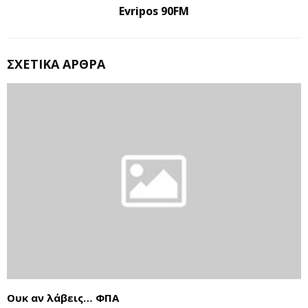
Evripos 90FM
ΣΧΕΤΙΚΆ ΆΡΘΡΑ
Ουκ αν λάβεις… ΦΠΑ