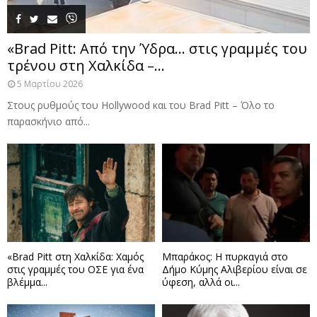
«Brad Pitt: Από την Ύδρα… στις γραμμές του
τρένου στη Χαλκίδα –...
5 Μαρτίου 2026
Στους ρυθμούς του Hollywood και του Brad Pitt – Όλο το
παρασκήνιο από...
«Brad Pitt στη Χαλκίδα: Χαμός
Μπαράκος: Η πυρκαγιά στο
στις γραμμές του ΟΣΕ για ένα
Δήμο Κύμης Αλιβερίου είναι σε
βλέμμα...
ύφεση, αλλά οι...