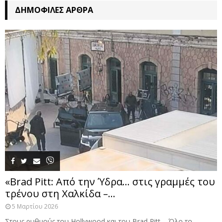
ΔΗΜΟΦΙΛΈΣ ΆΡΘΡΑ
«Brad Pitt: Από την Ύδρα… στις γραμμές του
τρένου στη Χαλκίδα –...
5 Μαρτίου 2026
Στους ρυθμούς του Hollywood και του Brad Pitt – Όλο το