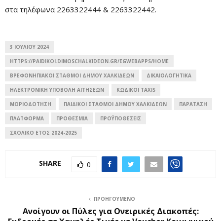
στα τηλέφωνα 2263322444 & 2263322442.
3 ΙΟΥΛΊΟΥ 2024
HTTPS://PAIDIKOI.DIMOSCHALKIDEON.GR/EGWEBAPPS/HOME
ΒΡΕΦΟΝΗΠΙΑΚΟΊ ΣΤΑΘΜΟΊ ΔΉΜΟΥ ΧΑΛΚΙΔΈΩΝ
ΔΙΚΑΙΟΛΟΓΗΤΙΚΆ
ΗΛΕΚΤΡΟΝΙΚΉ ΥΠΟΒΟΛΉ ΑΙΤΉΣΕΩΝ
ΚΩΔΙΚΟΊ TAXIS
ΜΟΡΙΟΔΌΤΗΣΗ
ΠΑΙΔΙΚΟΊ ΣΤΑΘΜΟΊ ΔΉΜΟΥ ΧΑΛΚΙΔΈΩΝ
ΠΑΡΆΤΑΣΗ
ΠΛΑΤΦΌΡΜΑ
ΠΡΟΘΕΣΜΙΑ
ΠΡΟΫΠΟΘΈΣΕΙΣ
ΣΧΟΛΙΚΌ ΈΤΟΣ 2024-2025
SHARE
0
ΠΡΟΗΓΟΎΜΕΝΟ
Ανοίγουν οι Πύλες για Ονειρικές Διακοπές: