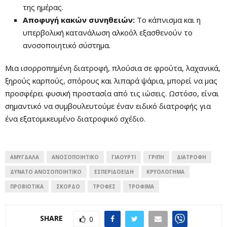
της ημέρας.
Αποφυγή κακών συνηθειών:
Το κάπνισμα και η
υπερβολική κατανάλωση αλκοόλ εξασθενούν το
ανοσοποιητικό σύστημα.
Μια ισορροπημένη διατροφή, πλούσια σε φρούτα, λαχανικά,
ξηρούς καρπούς, σπόρους και λιπαρά ψάρια, μπορεί να μας
προσφέρει φυσική προστασία από τις ιώσεις. Ωστόσο, είναι
σημαντικό να συμβουλευτούμε έναν ειδικό διατροφής για
ένα εξατομικευμένο διατροφικό σχέδιο.
ΑΜΎΓΔΑΛΑ
ΑΝΟΣΟΠΟΙΗΤΙΚΌ
ΓΙΑΟΎΡΤΙ
ΓΡΊΠΗ
ΔΙΑΤΡΟΦΉ
ΔΥΝΑΤΌ ΑΝΟΣΟΠΟΙΗΤΙΚΌ
ΕΣΠΕΡΙΔΟΕΙΔΉ
ΚΡΥΟΛΌΓΗΜΑ
ΠΡΟΒΙΟΤΙΚΆ
ΣΚΌΡΔΟ
ΤΡΟΦΈΣ
ΤΡΌΦΙΜΑ
SHARE
0