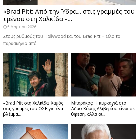
«Brad Pitt: Από την Ύδρα… στις γραμμές του
τρένου στη Χαλκίδα –...
5 Μαρτίου 2026
Στους ρυθμούς του Hollywood και του Brad Pitt – Όλο το
παρασκήνιο από...
«Brad Pitt στη Χαλκίδα: Χαμός
Μπαράκος: Η πυρκαγιά στο
στις γραμμές του ΟΣΕ για ένα
Δήμο Κύμης Αλιβερίου είναι σε
βλέμμα...
ύφεση, αλλά οι...