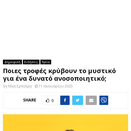
M
E
N
U
Δημοφιλή
Ειδήσεις
Υγεία
Ποιες τροφές κρύβουν το μυστικό
για ένα δυνατό ανοσοποιητικό;
by
Νίκη Σμπιλίρη
11 Ιανουαρίου 2025
SHARE
0