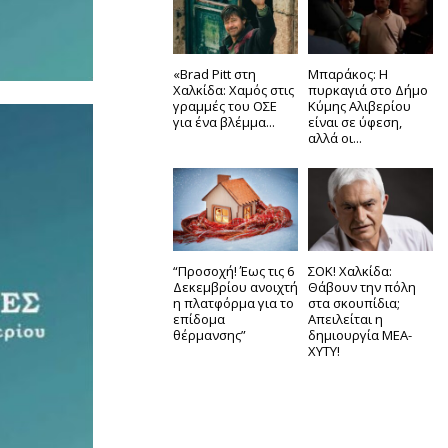
«Brad Pitt στη
Μπαράκος: Η
Χαλκίδα: Χαμός στις
πυρκαγιά στο Δήμο
γραμμές του ΟΣΕ
Κύμης Αλιβερίου
για ένα βλέμμα...
είναι σε ύφεση,
αλλά οι...
“Προσοχή! Έως τις 6
ΣΟΚ! Χαλκίδα:
Δεκεμβρίου ανοιχτή
Θάβουν την πόλη
η πλατφόρμα για το
στα σκουπίδια;
επίδομα
Απειλείται η
θέρμανσης”
δημιουργία ΜΕΑ-
ΧΥΤΥ!