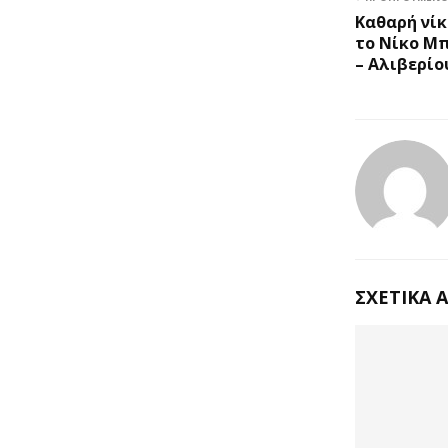
Καθαρή νίκ
το Νίκο Μ
– Αλιβερίο
ΣΧΕΤΙΚΆ 