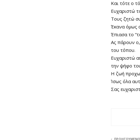
Και τότε ο τ
Ευχαριστώ το
Τους ζητώ σ
Έκανα όμως 
Έπιασα το “τ
Ας πάρουν ο,
του τόπου.
Ευχαριστώ απ
την ψήφο το
Η ζωή προχω
Ίσως όλα αυτ
Σας ευχαρισ
ΠΡΟΗΓΟΎΜΕΝ