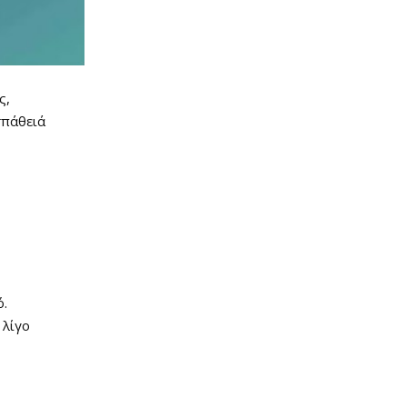
ς,
σπάθειά
ό.
 λίγο