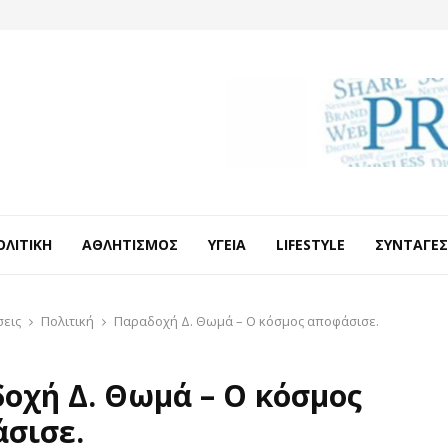
ΟΛΙΤΙΚΉ
ΑΘΛΗΤΙΣΜΌΣ
ΥΓΕΊΑ
LIFESTYLE
ΣΥΝΤΑΓΈΣ
σεις
Πολιτική
Παραδοχή Δ. Θωμά – Ο κόσμος αποφάσισε.
οχή Δ. Θωμά – Ο κόσμος
σισε.