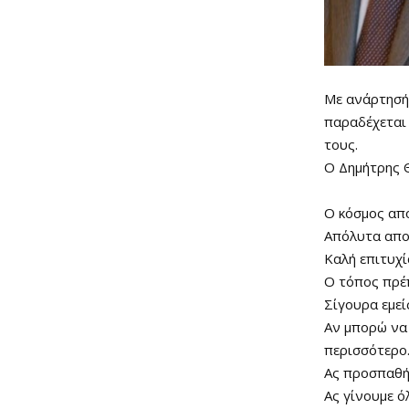
Με ανάρτησή
παραδέχεται 
τους.
Ο Δημήτρης 
Ο κόσμος απ
Απόλυτα απο
Καλή επιτυχί
Ο τόπος πρέ
Σίγουρα εμεί
Αν μπορώ να 
περισσότερο
Ας προσπαθή
Ας γίνουμε ό