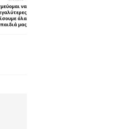
σμεύομαι να
εγαλύτερες
λίσουμε όλα
 παιδιά μας