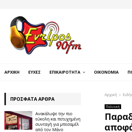
ΑΡΧΙΚΉ
ΕΥΧΈΣ
ΕΠΙΚΑΙΡΌΤΗΤΑ
ΟΙΚΟΝΟΜΊΑ
Π
Αρχική
Ειδή
ΠΡΌΣΦΑΤΑ ΆΡΘΡΑ
Πολιτική
Παραδ
Ανακάλυψε την πιο
εύκολη και πετυχημένη
αποφά
συνταγή για μπεσαμέλ
από τον Μάνο