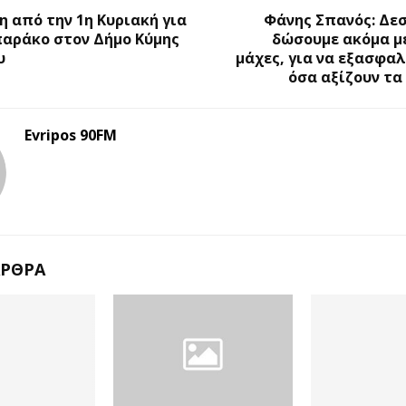
η από την 1η Κυριακή για
Φάνης Σπανός: Δε
παράκο στον Δήμο Κύμης
δώσουμε ακόμα μ
υ
μάχες, για να εξασφα
όσα αξίζουν τα
Evripos 90FM
ΆΡΘΡΑ