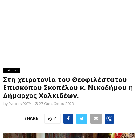
M
E
N
U
Πολιτική
Στη χειροτονία του Θεοφιλέστατου
Επισκόπου Σκοπέλου κ. Νικοδήμου η
Δήμαρχος Χαλκιδέων.
by
Evripos 90FM
27 Οκτωβρίου 2023
SHARE
0