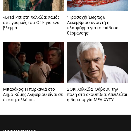
«Brad Pitt στη Χαλκίδα: Χαμός
“Προσοχή! Έως τις 6
στις γραμμές του ΟΣΕ για ένα
Δεκεμβρίου ανοιχτή η
βλέμμα...
πλατφόρμα για το επίδομα
θέρμανσης”
Μπαράκος: Η πυρκαγιά στο
ΣΟΚ! Χαλκίδα: Θάβουν την
Δήμο Κύμης Αλιβερίου είναι σε
πόλη στα σκουπίδια; Απειλείται
ύφεση, αλλά οι...
η δημιουργία ΜΕΑ-ΧΥΤΥ!