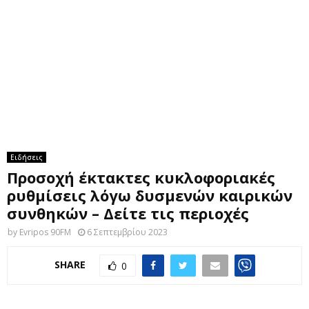
M
E
N
U
Ειδήσεις
Προσοχή έκτακτες κυκλοφοριακές
ρυθμίσεις λόγω δυσμενών καιρικών
συνθηκών – Δείτε τις περιοχές
by
Evripos 90FM
6 Σεπτεμβρίου 2023
SHARE
0