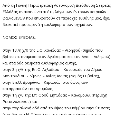
Από τη Γενική Περιφερειακή Αστυνομική Διεύθυνση Στερεάς
Ελλάδας ανακοινώνεται ότι, λόγω των έντονων καιρικών
φαινομένων που επικρατούν σε περιοχές ευθύνης μας, έχει
διακοπεί προσωρινά η κυκλοφορία των οχημάτων:
ΝΟΜΟΣ ΕΥΒΟΙΑΣ:
στην 137η χ/θ της Ε.Ο. Χαλκίδας – Αιδηψού (σημείο που
βρίσκεται ανάμεσα στον Αγιόκαμπο και τον Άγιο – Αιδηψού)
και στα δύο ρεύματα κυκλοφορίας αυτής,
στην 3η χ/θ της Επ.Ο. Αχλαδιού – Κοτσυκιάς του Δήμου
Μαντουδίου – Λίμνης – Αγίας Άννας (Νομός Ευβοίας),
στην Επ.Ο. Δρυμώνα – Κερασιάς, στο ύψος των
καταρρακτών του Δρυμώνα,
στην 1η χ/θ της Επ. Οδού Σηπιάδας – Καλαμούδι (περιοχή
Ρετσινόλακκος) και
στην παραλιακή οδό από το ύψος του κόμβου Νησιώτισσας
(είσοδος για Ν. Πύργο) έως και τη διασταύρωση με την