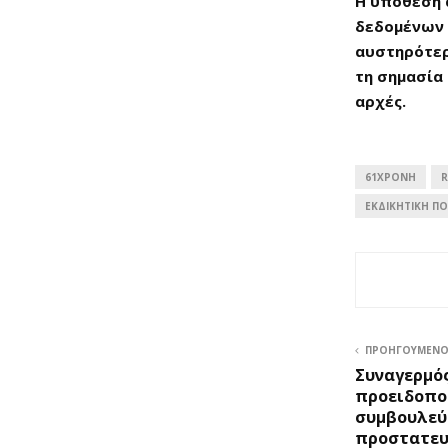
Η υπόθεση 
δεδομένων 
αυστηρότερ
τη σημασία
αρχές.
61ΧΡΟΝΗ
R
ΕΚΔΙΚΗΤΙΚΉ Π
ΠΡΟΗΓΟΎΜΕΝ
Συναγερμός
προειδοποι
συμβουλεύε
προστατευ