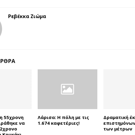
Ρεβέκκα Ζιώμα
ΆΡΘΡΑ
η 55χρονη
Λάρισα: Η πόλη με τις
Δραματική έ
ράθηκε να
1.674 καφετέριες!
επιστημόνων
 2χρονο
των μέτρων
ο Κουκάκι