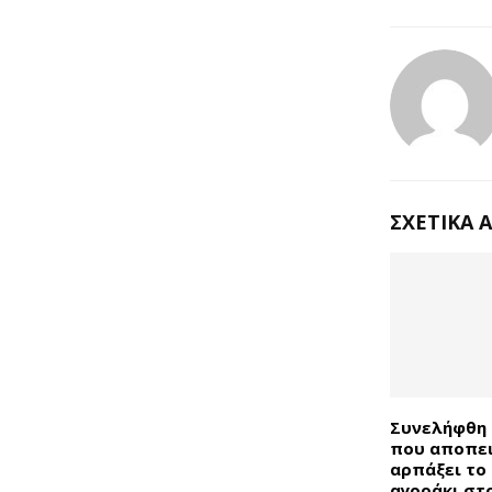
ΣΧΕΤΙΚΆ 
Συνελήφθη 
που αποπει
αρπάξει το
αγοράκι στ