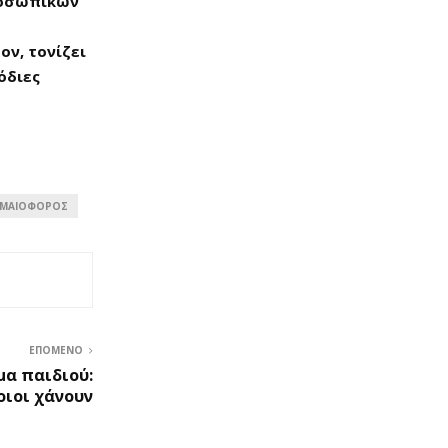
ροσωπικών
ν, τονίζει
όδιες
ΜΑΙΟΦΌΡΟΣ
ΕΠΌΜΕΝΟ
μα παιδιού:
οιοι χάνουν