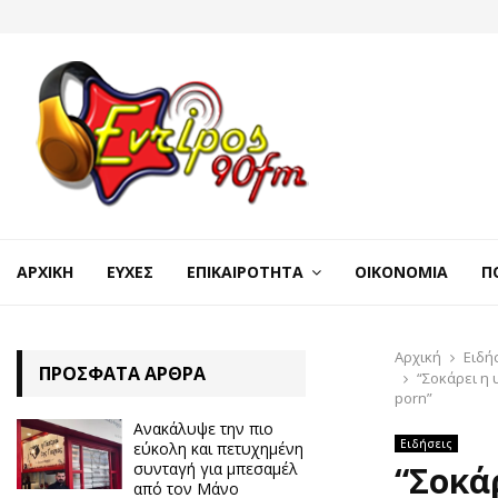
ΑΡΧΙΚΉ
ΕΥΧΈΣ
ΕΠΙΚΑΙΡΌΤΗΤΑ
ΟΙΚΟΝΟΜΊΑ
Π
Αρχική
Ειδή
ΠΡΌΣΦΑΤΑ ΆΡΘΡΑ
“Σοκάρει η
porn”
Ανακάλυψε την πιο
Ειδήσεις
εύκολη και πετυχημένη
συνταγή για μπεσαμέλ
“Σοκά
από τον Μάνο