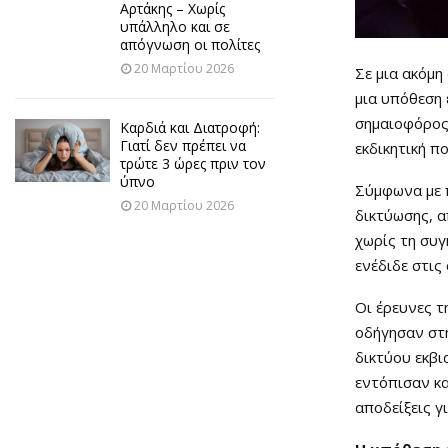
Αρτάκης – Χωρίς
υπάλληλο και σε
απόγνωση οι πολίτες
20 Μαρτίου 2026
Σε μια ακόμη
μια υπόθεση 
σημαιοφόρος
Καρδιά και Διατροφή:
Γιατί δεν πρέπει να
εκδικητική π
τρώτε 3 ώρες πριν τον
ύπνο
Σύμφωνα με π
20 Μαρτίου 2026
δικτύωσης, 
χωρίς τη συγ
ενέδιδε στις
Οι έρευνες τ
οδήγησαν στ
δικτύου εκβι
εντόπισαν κα
αποδείξεις γ