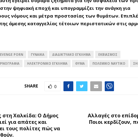
αυτή εγείρει σοβαρά ζητήματα για την ασφάλεια των π
στην ψηφιακή εποχή και υπογραμμίζει την ανάγκη για
ους νόμους και μέτρα προστασίας των θυμάτων. Επιπλέο
 της άμεσης καταγγελίας τέτοιων περιστατικών στις αρμ
EVENGE PORN
ΓΥΝΑΊΚΑ
ΔΙΑΔΙΚΤΥΑΚΌ ΈΓΚΛΗΜΑ
ΕΚΒΙΑΣΜΌΣ
ΟΡΝΟΓΡΑΦΊΑ
ΗΛΕΚΤΡΟΝΙΚΌ ΈΓΚΛΗΜΑ
ΘΥΜΑ
ΠΟΛΕΜΙΚΌ ΝΑΥΤΙΚΌ
ΣΗ
SHARE
0
Ο
 στη Χαλκίδα: Ο Δήμος
Αλλαγές στο επίδο
εί για απάτες και
Ποιοι κερδίζουν, π
ι τους πολίτες πώς να
θούν.