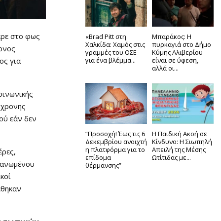
ερε στο φως
«Brad Pitt στη
Μπαράκος: Η
Χαλκίδα: Χαμός στις
πυρκαγιά στο Δήμο
ρονος
γραμμές του ΟΣΕ
Κύμης Αλιβερίου
για ένα βλέμμα...
είναι σε ύφεση,
ος για
αλλά οι...
οινωνικής
1χρονης
ού εάν δεν
“Προσοχή! Έως τις 6
Η Παιδική Ακοή σε
Δεκεμβρίου ανοιχτή
Κίνδυνο: Η Σιωπηλή
η πλατφόρμα για το
Απειλή της Μέσης
έρες,
επίδομα
Ωτίτιδας με...
γανωμένου
θέρμανσης”
κοί
έθηκαν