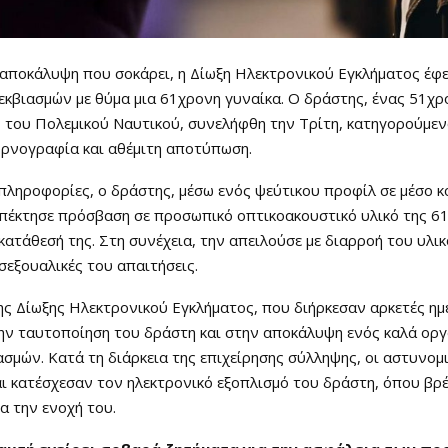
 αποκάλυψη που σοκάρει, η Δίωξη Ηλεκτρονικού Εγκλήματος έφ
εκβιασμών με θύμα μια 61χρονη γυναίκα. Ο δράστης, ένας 51χ
 του Πολεμικού Ναυτικού, συνελήφθη την Τρίτη, κατηγορούμεν
ορνογραφία και αθέμιτη αποτύπωση.
ληροφορίες, ο δράστης, μέσω ενός ψεύτικου προφίλ σε μέσο κ
απέκτησε πρόσβαση σε προσωπικό οπτικοακουστικό υλικό της 6
κατάθεσή της. Στη συνέχεια, την απειλούσε με διαρροή του υλικ
 σεξουαλικές του απαιτήσεις.
ης Δίωξης Ηλεκτρονικού Εγκλήματος, που διήρκεσαν αρκετές ημ
ην ταυτοποίηση του δράστη και στην αποκάλυψη ενός καλά ορ
ασμών. Κατά τη διάρκεια της επιχείρησης σύλληψης, οι αστυνομι
ι κατέσχεσαν τον ηλεκτρονικό εξοπλισμό του δράστη, όπου βρ
ια την ενοχή του.