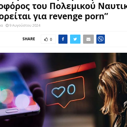
οφόρος του Πολεμικού Ναυτι
ορείται για revenge porn”
μα
9 Αυγούστου 2024
SHARE
0