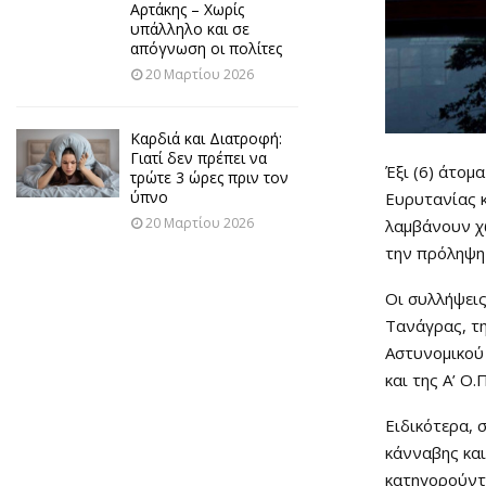
Αρτάκης – Χωρίς
υπάλληλο και σε
απόγνωση οι πολίτες
20 Μαρτίου 2026
Καρδιά και Διατροφή:
Γιατί δεν πρέπει να
Έξι (6) άτομ
τρώτε 3 ώρες πριν τον
ύπνο
Ευρυτανίας κ
20 Μαρτίου 2026
λαμβάνουν χώ
την πρόληψη 
Οι συλλήψει
Τανάγρας, τη
Αστυνομικού 
και της Α’ Ο
Ειδικότερα, 
κάνναβης και
κατηγορούντα