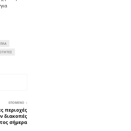
γγια
ΌΠΛΑ
ΌΤΗΤΕΣ
ΕΠΌΜΕΝΟ
ες περιοχές
υν διακοπές
τος σήμερα