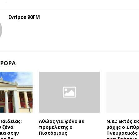
Evripos 90FM
ΆΡΘΡΑ
Παιδείας:
Αθώος για φόνο εκ
Ν.Δ.: Εκτός ε
0 ξένα
προμελέτης ο
μάχης ο Σπύ
ια στην
Πιστόριους
Πνευματικός 
ότε θα
αντιδράσεις