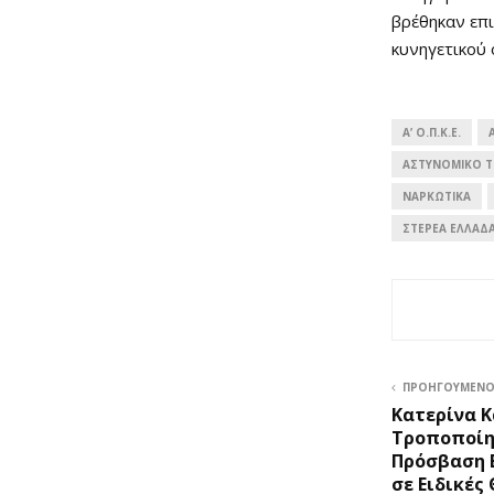
βρέθηκαν επι
κυνηγετικού 
Α’ Ο.Π.Κ.Ε.
ΑΣΤΥΝΟΜΙΚΟ 
ΝΑΡΚΩΤΙΚΑ
ΣΤΕΡΕΆ ΕΛΛΆΔ
ΠΡΟΗΓΟΎΜΕΝ
Κατερίνα Κ
Τροποποίησ
Πρόσβαση 
σε Ειδικές