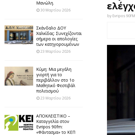
ελέγχ
Μανώλη.
30 Μαρτίου 2026
by
Evripos 90FM
Σκάνδαλο ΔΟΥ
Χαλκίδας: Συνεχίζονται
σήμερα οι απολογίες
των κατηγορουμένων
23 Μαρτίου 2026
Κύμη: Μια μεγάλη
γιορτή για το
περιβάλλον στο 1ο
Μαθητικό Φεστιβάλ
πολιτισμού
23 Μαρτίου 2026
ΑΠΟΚΛΕΙΣΤΙΚΟ –
Καταγγελία στον
Evripos 90fm:
«Φάντασμα» το ΚΕΠ