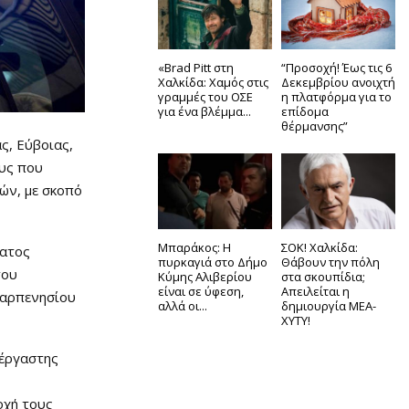
«Brad Pitt στη
“Προσοχή! Έως τις 6
Χαλκίδα: Χαμός στις
Δεκεμβρίου ανοιχτή
γραμμές του ΟΣΕ
η πλατφόρμα για το
για ένα βλέμμα...
επίδομα
θέρμανσης”
ς, Εύβοιας,
ους που
ών, με σκοπό
Μπαράκος: Η
ΣΟΚ! Χαλκίδα:
ματος
πυρκαγιά στο Δήμο
Θάβουν την πόλη
του
Κύμης Αλιβερίου
στα σκουπίδια;
είναι σε ύφεση,
Απειλείται η
Καρπενησίου
αλλά οι...
δημιουργία ΜΕΑ-
ΧΥΤΥ!
τέργαστης
οχή τους