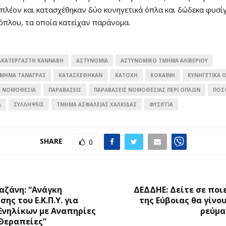
πλέον και κατασχέθηκαν δύο κυνηγετικά όπλα και δώδεκα φυσί
όπλου, τα οποία κατείχαν παράνομα.
ΑΚΑΤΈΡΓΑΣΤΗ ΚΆΝΝΑΒΗ
ΑΣΤΥΝΟΜΙΑ
ΑΣΤΥΝΟΜΙΚΌ ΤΜΉΜΑ ΑΛΙΒΕΡΊΟΥ
ΤΜΉΜΑ ΤΑΝΆΓΡΑΣ
ΚΑΤΑΣΧΈΘΗΚΑΝ
ΚΑΤΟΧΉ
ΚΟΚΑΪ́ΝΗ
ΚΥΝΗΓΕΤΙΚΆ 
ΝΟΜΟΘΕΣΙΑ
ΠΑΡΑΒΆΣΕΙΣ
ΠΑΡΑΒΆΣΕΙΣ ΝΟΜΟΘΕΣΊΑΣ ΠΕΡΊ ΌΠΛΩΝ
ΠΟΣ
Α
ΣΥΛΛΗΨΕΙΣ
ΤΜΉΜΑ ΑΣΦΑΛΕΊΑΣ ΧΑΛΚΊΔΑΣ
ΦΥΣΊΓΓΙΑ
SHARE
0
Ο
αζάνη: “Ανάγκη
ΔΕΔΔΗΕ: Δείτε σε ποι
ης του Ε.Κ.Π.Υ. για
της Εύβοιας θα γίνο
Ενηλίκων με Αναπηρίες
ρεύμα
 Θεραπείες”