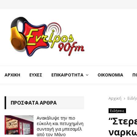
ΑΡΧΙΚΉ
ΕΥΧΈΣ
ΕΠΙΚΑΙΡΌΤΗΤΑ
ΟΙΚΟΝΟΜΊΑ
Π
Αρχική
Ειδή
ΠΡΌΣΦΑΤΑ ΆΡΘΡΑ
Ειδήσεις
“Στερ
Ανακάλυψε την πιο
εύκολη και πετυχημένη
ναρκω
συνταγή για μπεσαμέλ
από τον Μάνο