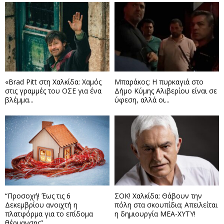
«Brad Pitt στη Χαλκίδα: Χαμός
Μπαράκος: Η πυρκαγιά στο
στις γραμμές του ΟΣΕ για ένα
Δήμο Κύμης Αλιβερίου είναι σε
βλέμμα...
ύφεση, αλλά οι...
“Προσοχή! Έως τις 6
ΣΟΚ! Χαλκίδα: Θάβουν την
Δεκεμβρίου ανοιχτή η
πόλη στα σκουπίδια; Απειλείται
πλατφόρμα για το επίδομα
η δημιουργία ΜΕΑ-ΧΥΤΥ!
θέρμανσης”