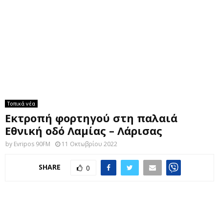
M
E
N
U
Τοπικά νέα
Εκτροπή φορτηγού στη παλαιά
Εθνική οδό Λαμίας – Λάρισας
by
Evripos 90FM
11 Οκτωβρίου 2022
SHARE
0