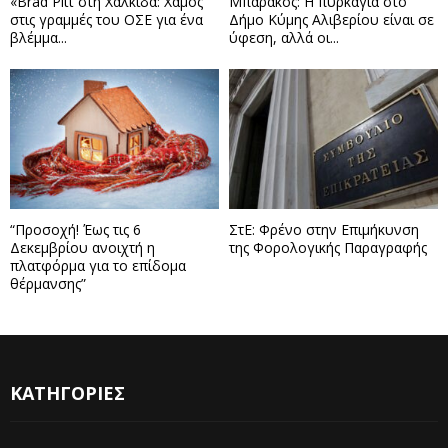
«Brad Pitt στη Χαλκίδα: Χαμός
Μπαράκος: Η πυρκαγιά στο
στις γραμμές του ΟΣΕ για ένα
Δήμο Κύμης Αλιβερίου είναι σε
βλέμμα...
ύφεση, αλλά οι...
“Προσοχή! Έως τις 6
ΣτΕ: Φρένο στην Επιμήκυνση
Δεκεμβρίου ανοιχτή η
της Φορολογικής Παραγραφής
πλατφόρμα για το επίδομα
θέρμανσης”
ΚΑΤΗΓΟΡΙΕΣ