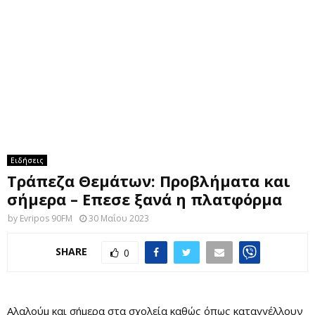
M
E
N
U
Ειδήσεις
Τράπεζα Θεμάτων: Προβλήματα και
σήμερα – Επεσε ξανά η πλατφόρμα
by
Evripos 90FM
30 Μαΐου 2023
SHARE
0
Αλαλούμ και σήμερα στα σχολεία καθώς όπως καταγγέλλουν