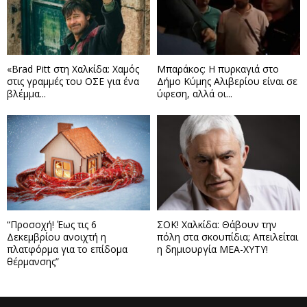
«Brad Pitt στη Χαλκίδα: Χαμός
Μπαράκος: Η πυρκαγιά στο
στις γραμμές του ΟΣΕ για ένα
Δήμο Κύμης Αλιβερίου είναι σε
βλέμμα...
ύφεση, αλλά οι...
“Προσοχή! Έως τις 6
ΣΟΚ! Χαλκίδα: Θάβουν την
Δεκεμβρίου ανοιχτή η
πόλη στα σκουπίδια; Απειλείται
πλατφόρμα για το επίδομα
η δημιουργία ΜΕΑ-ΧΥΤΥ!
θέρμανσης”