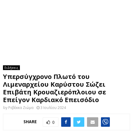
M
E
N
U
Ειδήσεις
Υπερσύγχρονο Πλωτό του
Λιμεναρχείου Καρύστου Σώζει
Επιβάτη Κρουαζιερόπλοιου σε
Επείγον Καρδιακό Επεισόδιο
by
Ρεβέκκα Ζιώμα
3 Ιουλίου 2024
SHARE
0