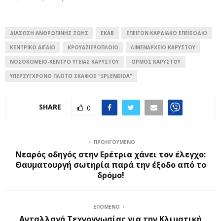
ΔΙΆΣΩΣΗ ΑΝΘΡΏΠΙΝΗΣ ΖΩΉΣ
ΕΚΑΒ
ΕΠΕΊΓΟΝ ΚΑΡΔΙΑΚΌ ΕΠΕΙΣΌΔΙΟ
ΚΕΝΤΡΙΚΌ ΑΙΓΑΊΟ
ΚΡΟΥΑΖΙΕΡΌΠΛΟΙΟ
ΛΙΜΕΝΑΡΧΕΊΟ ΚΑΡΎΣΤΟΥ
ΝΟΣΟΚΟΜΕΊΟ-ΚΈΝΤΡΟ ΥΓΕΊΑΣ ΚΑΡΎΣΤΟΥ
ΌΡΜΟΣ ΚΑΡΎΣΤΟΥ
ΥΠΕΡΣΎΓΧΡΟΝΟ ΠΛΩΤΌ ΣΚΆΦΟΣ "SPLENDIDA"
SHARE
0
ΠΡΟΗΓΟΎΜΕΝΟ
Νεαρός οδηγός στην Ερέτρια χάνει τον έλεγχο:
Θαυματουργή σωτηρία παρά την έξοδο από το
δρόμο!
ΕΠΌΜΕΝΟ
Ανταλλαγή Τεχνογνωσίας για την Κλιματική