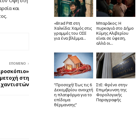
 τον Όφη στη
αρσία και
ος.
«Brad Pitt στη
Μπαράκος: Η
Χαλκίδα: Χαμός στις
πυρκαγιά στο Δήμο
γραμμές του ΟΣΕ
Κύμης Αλιβερίου
για ένα βλέμμα...
είναι σε ύφεση,
αλλά οι...
ΕΠΌΜΕΝΟ
κροσκόπιο»
μμετοχή στη
ιχαντιστών
“Προσοχή! Έως τις 6
ΣτΕ: Φρένο στην
Δεκεμβρίου ανοιχτή
Επιμήκυνση της
η πλατφόρμα για το
Φορολογικής
επίδομα
Παραγραφής
θέρμανσης”