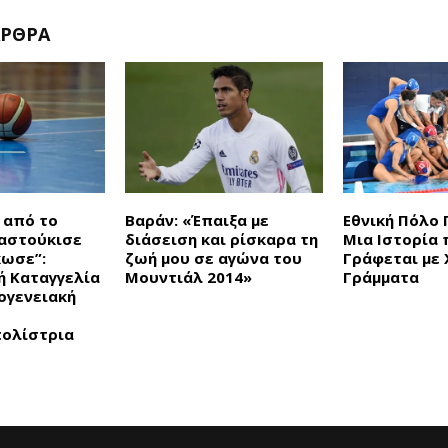
ΆΡΘΡΑ
 από το
Βαράν: «Έπαιξα με
Εθνική Πόλο 
Χαστούκισε
διάσειση και ρίσκαρα τη
Μια Ιστορία 
κωσε”:
ζωή μου σε αγώνα του
Γράφεται με
ή Καταγγελία
Μουντιάλ 2014»
Γράμματα
ογενειακή
ολίστρια