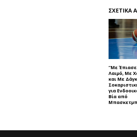
ΣΧΕΤΙΚΆ 
“Με Έπιασε
Λαιμό, Με 
και Με Δάγ
Σοκαριστικ
για Ενδοοικ
Βία από
Μπασκετμπ