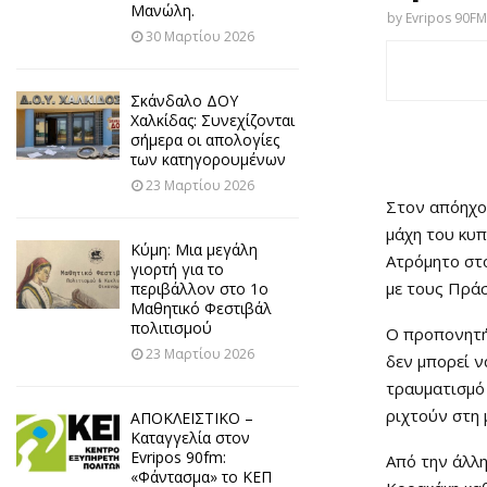
Μανώλη.
by
Evripos 90FM
30 Μαρτίου 2026
Σκάνδαλο ΔΟΥ
Χαλκίδας: Συνεχίζονται
σήμερα οι απολογίες
των κατηγορουμένων
23 Μαρτίου 2026
Στον απόηχο
μάχη του κυπ
Κύμη: Μια μεγάλη
Ατρόμητο στο
γιορτή για το
με τους Πρά
περιβάλλον στο 1ο
Μαθητικό Φεστιβάλ
πολιτισμού
Ο προπονητή
23 Μαρτίου 2026
δεν μπορεί 
τραυματισμό 
ριχτούν στη 
ΑΠΟΚΛΕΙΣΤΙΚΟ –
Καταγγελία στον
Evripos 90fm:
Από την άλλ
«Φάντασμα» το ΚΕΠ