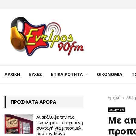
ΑΡΧΙΚΉ
ΕΥΧΈΣ
ΕΠΙΚΑΙΡΌΤΗΤΑ
ΟΙΚΟΝΟΜΊΑ
Π
Αρχική
Αθλη
ΠΡΌΣΦΑΤΑ ΆΡΘΡΑ
Αθλητικά
Με απ
Ανακάλυψε την πιο
εύκολη και πετυχημένη
προπο
συνταγή για μπεσαμέλ
από τον Μάνο