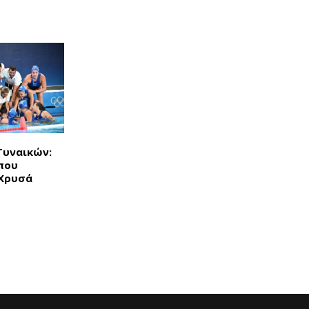
Γυναικών:
που
 Χρυσά