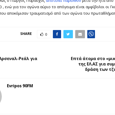
θώς ο Γιώργος Παράσχος
αποτελεί παρελθόν
μετά την ήτα από
 0 , ενώ για τον αγώνα αύριο το απόγευμα είναι αμφίβολοι οι Γκ
που αποκόμισαν τραυματισμό από των αγώνα του πρωταθλήματ
SHARE
0
Ο
Άρσεναλ-Ρεάλ για
Επτά άτομα στο «μι
της ΕΛ.ΑΣ για συ
δράση των τζ
Evripos 90FM