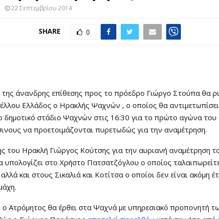
22 Σεπτεμβρίου 2014
SHARE
0
 της άνανδρης επίθεσης προς το πρόεδρο Γιώργο Στούπα θα ρι
έλλου Ελλάδος ο Ηρακλής Ψαχνών , ο οποίος θα αντιμετωπίσει
 δημοτικό στάδιο Ψαχνών στις 16:30 για το πρώτο αγώνα του 
σινους να προετοιμάζονται πυρετωδώς για την αναμέτρηση.
ς του Ηρακλή Γιώργος Κούτσης για την αυριανή αναμέτρηση τ
να υπολογίζει στο Χρήστο Πατσατζόγλου ο οποίος ταλαιπωρείτ
αλλά και στους Σικαλιά και Κοτίτσα ο οποίοι δεν είναι ακόμη έτ
μάχη.
η ο Ατρόμητος θα έρθει στα Ψαχνά με υπηρεσιακό προπονητή τ