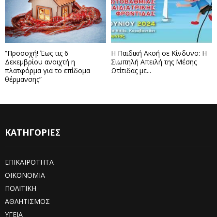
“Προσοχή! Έως τις 6
Η Παιδική Ακοή σε Κίνδυνο: Η
Δεκεμβρίου ανοιχτή η
Σιωπηλή Απειλή της Μέσης
πλατφόρμα για το επίδομα
Ωτίτιδας με...
θέρμανσης”
ΚΑΤΗΓΟΡΙΕΣ
ΕΠΙΚΑΙΡΟΤΗΤΑ
ΟΙΚΟΝΟΜΙΑ
ΠΟΛΙΤΙΚΗ
ΑΘΛΗΤΙΣΜΟΣ
ΥΓΕΙΑ