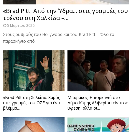
«Brad Pitt: Από την Ύδρα… στις γραμμές του
τρένου στη Χαλκίδα –...
5 Μαρτίου 2026
Στους ρυθμούς του Hollywood και του Brad Pitt – Όλο το
παρασκήνιο από...
«Brad Pitt στη Χαλκίδα: Χαμός
Μπαράκος: Η πυρκαγιά στο
στις γραμμές του ΟΣΕ για ένα
Δήμο Κύμης Αλιβερίου είναι σε
βλέμμα...
ύφεση, αλλά οι...