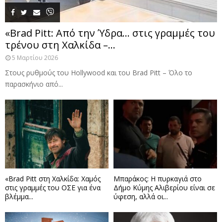
«Brad Pitt: Από την Ύδρα… στις γραμμές του
τρένου στη Χαλκίδα –...
5 Μαρτίου 2026
Στους ρυθμούς του Hollywood και του Brad Pitt – Όλο το
παρασκήνιο από...
«Brad Pitt στη Χαλκίδα: Χαμός
Μπαράκος: Η πυρκαγιά στο
στις γραμμές του ΟΣΕ για ένα
Δήμο Κύμης Αλιβερίου είναι σε
βλέμμα...
ύφεση, αλλά οι...