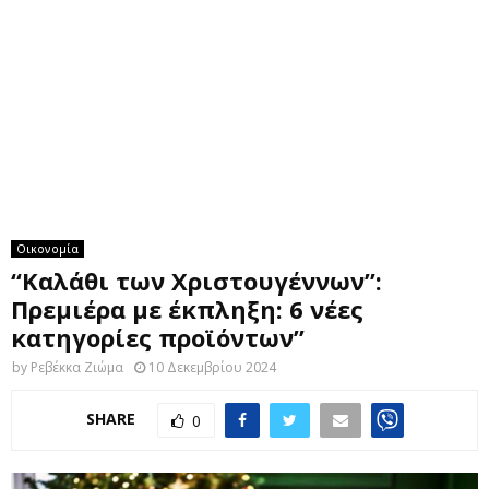
M
E
N
U
Οικονομία
“Καλάθι των Χριστουγέννων”:
Πρεμιέρα με έκπληξη: 6 νέες
κατηγορίες προϊόντων”
by
Ρεβέκκα Ζιώμα
10 Δεκεμβρίου 2024
SHARE
0