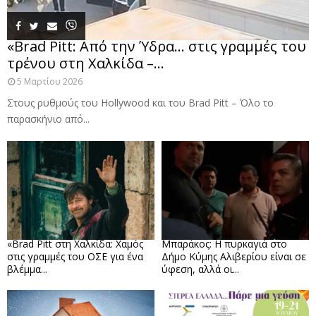
«Brad Pitt: Από την Ύδρα… στις γραμμές του
τρένου στη Χαλκίδα –...
5 Μαρτίου 2026
Στους ρυθμούς του Hollywood και του Brad Pitt – Όλο το
παρασκήνιο από...
«Brad Pitt στη Χαλκίδα: Χαμός
Μπαράκος: Η πυρκαγιά στο
στις γραμμές του ΟΣΕ για ένα
Δήμο Κύμης Αλιβερίου είναι σε
βλέμμα...
ύφεση, αλλά οι...