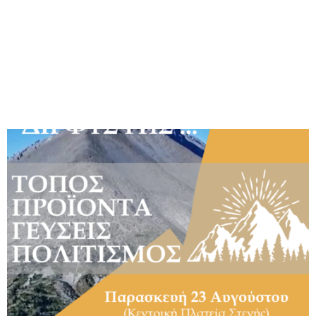
M
E
N
U