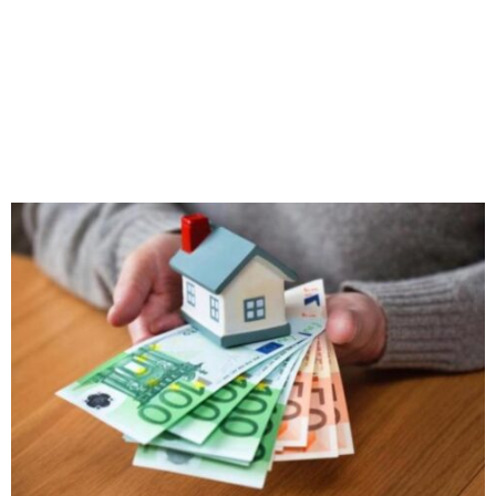
M
E
N
U