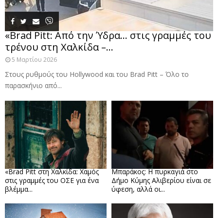
«Brad Pitt: Από την Ύδρα… στις γραμμές του
τρένου στη Χαλκίδα –...
5 Μαρτίου 2026
Στους ρυθμούς του Hollywood και του Brad Pitt – Όλο το
παρασκήνιο από...
«Brad Pitt στη Χαλκίδα: Χαμός
Μπαράκος: Η πυρκαγιά στο
στις γραμμές του ΟΣΕ για ένα
Δήμο Κύμης Αλιβερίου είναι σε
βλέμμα...
ύφεση, αλλά οι...