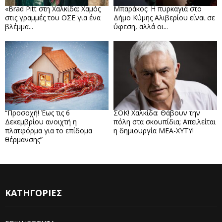
«Brad Pitt στη Χαλκίδα: Χαμός
Μπαράκος: Η πυρκαγιά στο
στις γραμμές του ΟΣΕ για ένα
Δήμο Κύμης Αλιβερίου είναι σε
βλέμμα...
ύφεση, αλλά οι...
“Προσοχή! Έως τις 6
ΣΟΚ! Χαλκίδα: Θάβουν την
Δεκεμβρίου ανοιχτή η
πόλη στα σκουπίδια; Απειλείται
πλατφόρμα για το επίδομα
η δημιουργία ΜΕΑ-ΧΥΤΥ!
θέρμανσης”
ΚΑΤΗΓΟΡΙΕΣ