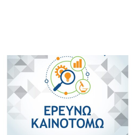
M
E
N
U