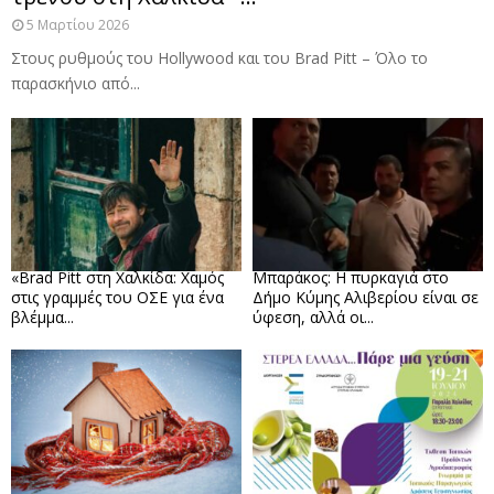
5 Μαρτίου 2026
Στους ρυθμούς του Hollywood και του Brad Pitt – Όλο το
παρασκήνιο από...
«Brad Pitt στη Χαλκίδα: Χαμός
Μπαράκος: Η πυρκαγιά στο
στις γραμμές του ΟΣΕ για ένα
Δήμο Κύμης Αλιβερίου είναι σε
βλέμμα...
ύφεση, αλλά οι...