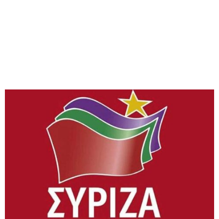
M
E
N
U