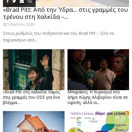
«Brad Pitt: Από την Ύδρα… στις γραμμές του
τρένου στη Χαλκίδα –...
5 Μαρτίου 2026
Στους ρυθμούς του Hollywood και του Brad Pitt – Όλο το
παρασκήνιο από...
«Brad Pitt στη Χαλκίδα: Χαμός
Μπαράκος: Η πυρκαγιά στο
στις γραμμές του ΟΣΕ για ένα
Δήμο Κύμης Αλιβερίου είναι σε
βλέμμα...
ύφεση, αλλά οι...