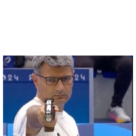
M
E
N
U