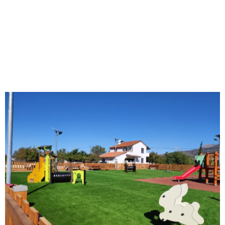
M
E
N
U