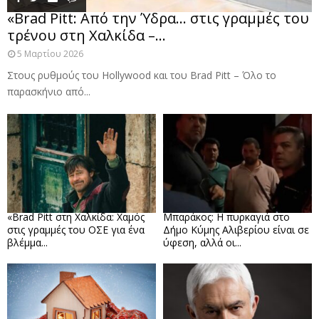
«Brad Pitt: Από την Ύδρα… στις γραμμές του
τρένου στη Χαλκίδα –...
5 Μαρτίου 2026
Στους ρυθμούς του Hollywood και του Brad Pitt – Όλο το
παρασκήνιο από...
«Brad Pitt στη Χαλκίδα: Χαμός
Μπαράκος: Η πυρκαγιά στο
στις γραμμές του ΟΣΕ για ένα
Δήμο Κύμης Αλιβερίου είναι σε
βλέμμα...
ύφεση, αλλά οι...