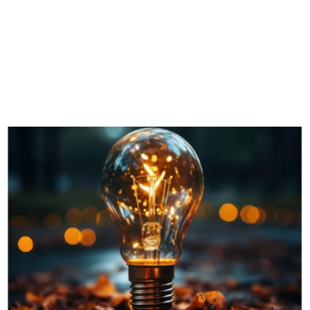
M
E
N
U