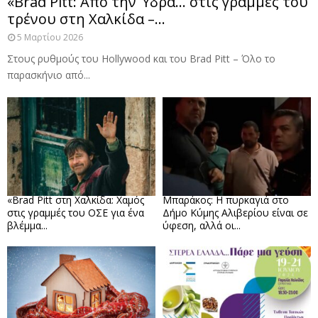
«Brad Pitt: Από την Ύδρα… στις γραμμές του
τρένου στη Χαλκίδα –...
5 Μαρτίου 2026
Στους ρυθμούς του Hollywood και του Brad Pitt – Όλο το
παρασκήνιο από...
«Brad Pitt στη Χαλκίδα: Χαμός
Μπαράκος: Η πυρκαγιά στο
στις γραμμές του ΟΣΕ για ένα
Δήμο Κύμης Αλιβερίου είναι σε
βλέμμα...
ύφεση, αλλά οι...