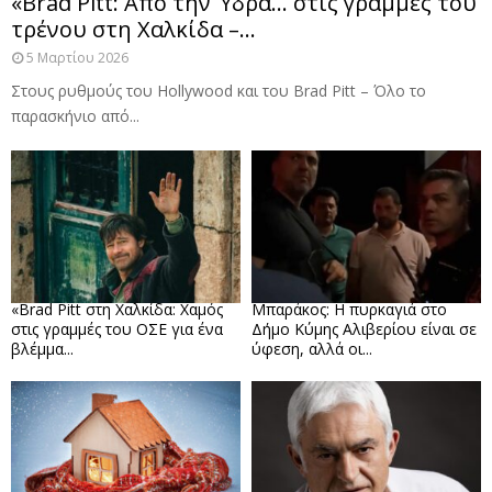
«Brad Pitt: Από την Ύδρα… στις γραμμές του
τρένου στη Χαλκίδα –...
5 Μαρτίου 2026
Στους ρυθμούς του Hollywood και του Brad Pitt – Όλο το
παρασκήνιο από...
«Brad Pitt στη Χαλκίδα: Χαμός
Μπαράκος: Η πυρκαγιά στο
στις γραμμές του ΟΣΕ για ένα
Δήμο Κύμης Αλιβερίου είναι σε
βλέμμα...
ύφεση, αλλά οι...