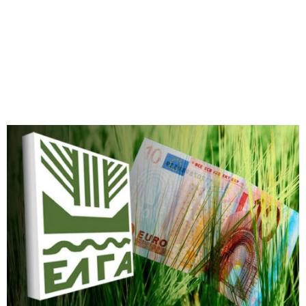
M
E
N
U