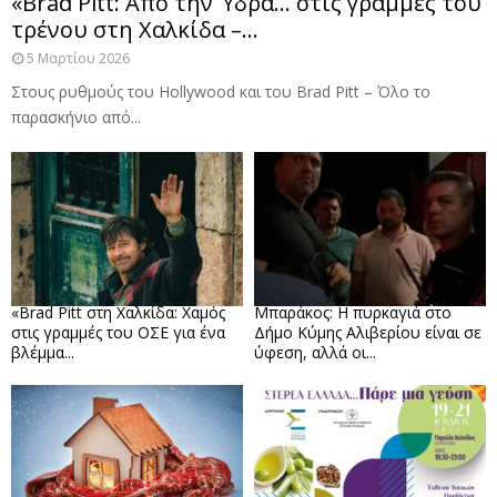
«Brad Pitt: Από την Ύδρα… στις γραμμές του
τρένου στη Χαλκίδα –...
5 Μαρτίου 2026
Στους ρυθμούς του Hollywood και του Brad Pitt – Όλο το
παρασκήνιο από...
«Brad Pitt στη Χαλκίδα: Χαμός
Μπαράκος: Η πυρκαγιά στο
στις γραμμές του ΟΣΕ για ένα
Δήμο Κύμης Αλιβερίου είναι σε
βλέμμα...
ύφεση, αλλά οι...