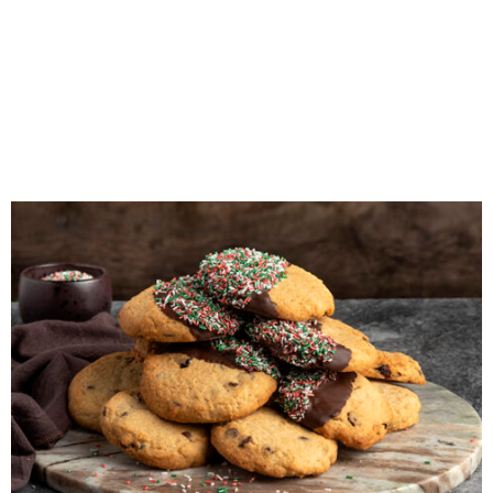
M
E
N
U