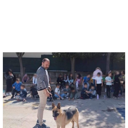
M
E
N
U