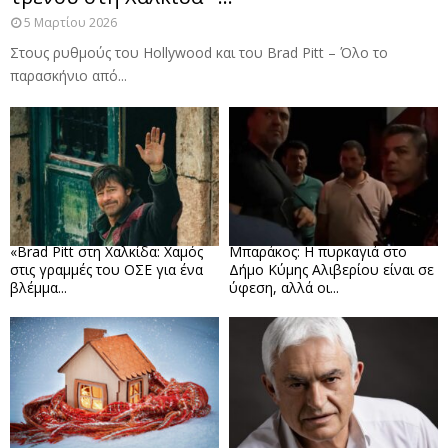
5 Μαρτίου 2026
Στους ρυθμούς του Hollywood και του Brad Pitt – Όλο το
παρασκήνιο από...
«Brad Pitt στη Χαλκίδα: Χαμός
Μπαράκος: Η πυρκαγιά στο
στις γραμμές του ΟΣΕ για ένα
Δήμο Κύμης Αλιβερίου είναι σε
βλέμμα...
ύφεση, αλλά οι...