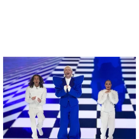
M
E
N
U