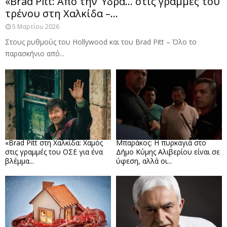
«Brad Pitt: Από την Ύδρα… στις γραμμές του
τρένου στη Χαλκίδα –...
5 Μαρτίου 2026
Στους ρυθμούς του Hollywood και του Brad Pitt – Όλο το
παρασκήνιο από...
«Brad Pitt στη Χαλκίδα: Χαμός
Μπαράκος: Η πυρκαγιά στο
στις γραμμές του ΟΣΕ για ένα
Δήμο Κύμης Αλιβερίου είναι σε
βλέμμα...
ύφεση, αλλά οι...