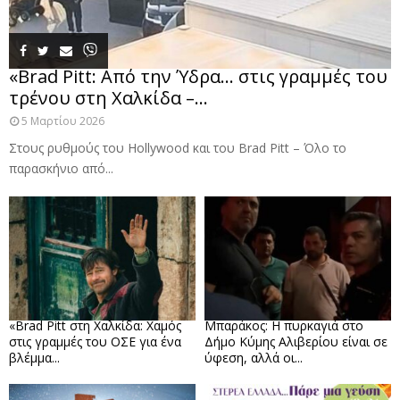
«Brad Pitt: Από την Ύδρα… στις γραμμές του
τρένου στη Χαλκίδα –...
5 Μαρτίου 2026
Στους ρυθμούς του Hollywood και του Brad Pitt – Όλο το
παρασκήνιο από...
«Brad Pitt στη Χαλκίδα: Χαμός
Μπαράκος: Η πυρκαγιά στο
στις γραμμές του ΟΣΕ για ένα
Δήμο Κύμης Αλιβερίου είναι σε
βλέμμα...
ύφεση, αλλά οι...