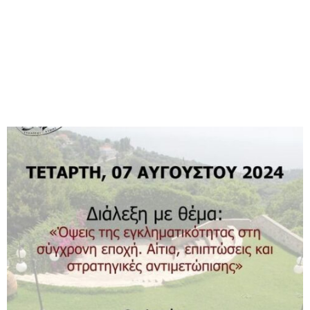
M
E
N
U