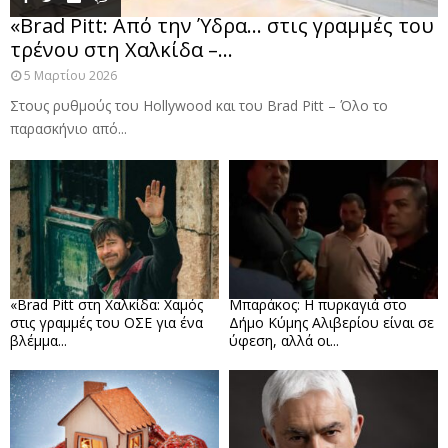
«Brad Pitt: Από την Ύδρα… στις γραμμές του
τρένου στη Χαλκίδα –...
5 Μαρτίου 2026
Στους ρυθμούς του Hollywood και του Brad Pitt – Όλο το
παρασκήνιο από...
«Brad Pitt στη Χαλκίδα: Χαμός
Μπαράκος: Η πυρκαγιά στο
στις γραμμές του ΟΣΕ για ένα
Δήμο Κύμης Αλιβερίου είναι σε
βλέμμα...
ύφεση, αλλά οι...