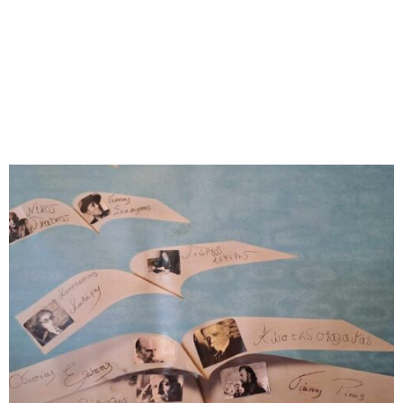
M
E
N
U