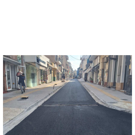
M
E
N
U