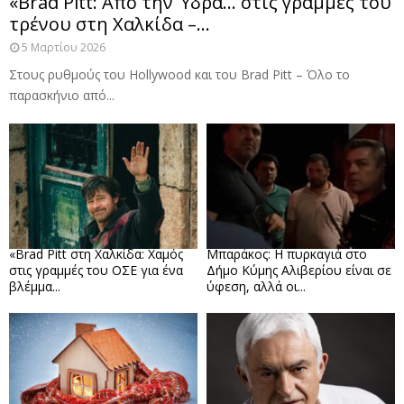
«Brad Pitt: Από την Ύδρα… στις γραμμές του
τρένου στη Χαλκίδα –...
5 Μαρτίου 2026
Στους ρυθμούς του Hollywood και του Brad Pitt – Όλο το
παρασκήνιο από...
«Brad Pitt στη Χαλκίδα: Χαμός
Μπαράκος: Η πυρκαγιά στο
στις γραμμές του ΟΣΕ για ένα
Δήμο Κύμης Αλιβερίου είναι σε
βλέμμα...
ύφεση, αλλά οι...