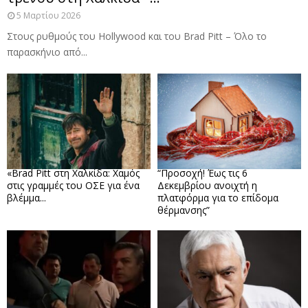
5 Μαρτίου 2026
Στους ρυθμούς του Hollywood και του Brad Pitt – Όλο το
παρασκήνιο από...
«Brad Pitt στη Χαλκίδα: Χαμός
“Προσοχή! Έως τις 6
στις γραμμές του ΟΣΕ για ένα
Δεκεμβρίου ανοιχτή η
βλέμμα...
πλατφόρμα για το επίδομα
θέρμανσης”