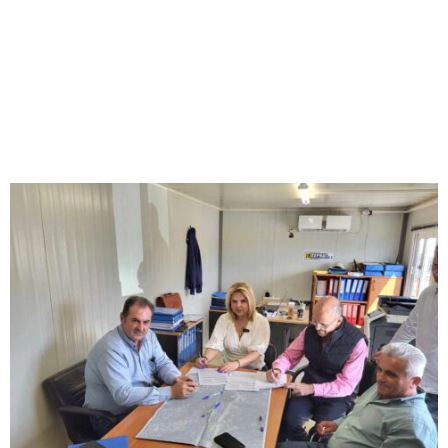
M
E
N
U