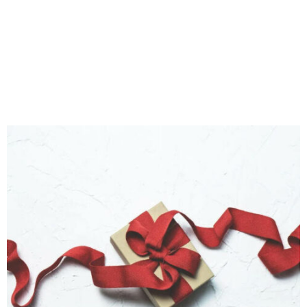
M
E
N
U