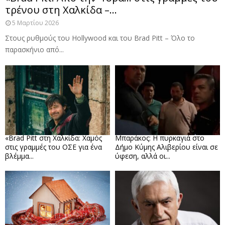
τρένου στη Χαλκίδα –...
5 Μαρτίου 2026
Στους ρυθμούς του Hollywood και του Brad Pitt – Όλο το
παρασκήνιο από...
«Brad Pitt στη Χαλκίδα: Χαμός
Μπαράκος: Η πυρκαγιά στο
στις γραμμές του ΟΣΕ για ένα
Δήμο Κύμης Αλιβερίου είναι σε
βλέμμα...
ύφεση, αλλά οι...