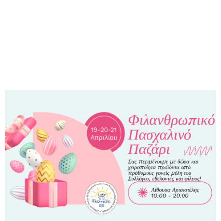
M
E
N
U