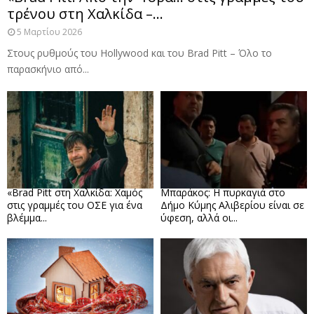
τρένου στη Χαλκίδα –...
5 Μαρτίου 2026
Στους ρυθμούς του Hollywood και του Brad Pitt – Όλο το
παρασκήνιο από...
«Brad Pitt στη Χαλκίδα: Χαμός
Μπαράκος: Η πυρκαγιά στο
στις γραμμές του ΟΣΕ για ένα
Δήμο Κύμης Αλιβερίου είναι σε
βλέμμα...
ύφεση, αλλά οι...