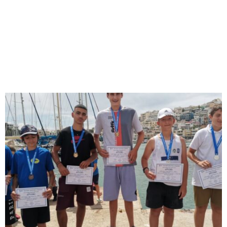
M
E
N
U