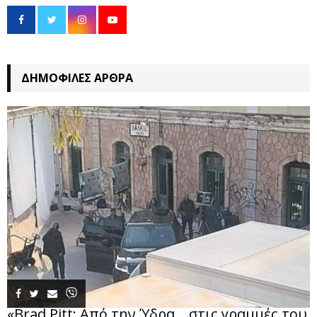
ΔΗΜΟΦΙΛΈΣ ΆΡΘΡΑ
«Brad Pitt: Από την Ύδρα… στις γραμμές του