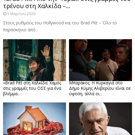
τρένου στη Χαλκίδα –...
5 Μαρτίου 2026
Στους ρυθμούς του Hollywood και του Brad Pitt – Όλο το
παρασκήνιο από...
«Brad Pitt στη Χαλκίδα: Χαμός
Μπαράκος: Η πυρκαγιά στο
στις γραμμές του ΟΣΕ για ένα
Δήμο Κύμης Αλιβερίου είναι σε
βλέμμα...
ύφεση, αλλά οι...