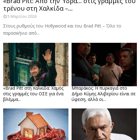
«Brad Pitt: Από την Ύδρα… στις γραμμές του
τρένου στη Χαλκίδα –...
5 Μαρτίου 2026
Στους ρυθμούς του Hollywood και του Brad Pitt – Όλο το
παρασκήνιο από...
«Brad Pitt στη Χαλκίδα: Χαμός
Μπαράκος: Η πυρκαγιά στο
στις γραμμές του ΟΣΕ για ένα
Δήμο Κύμης Αλιβερίου είναι σε
βλέμμα...
ύφεση, αλλά οι...