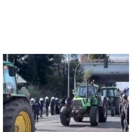
M
E
N
U