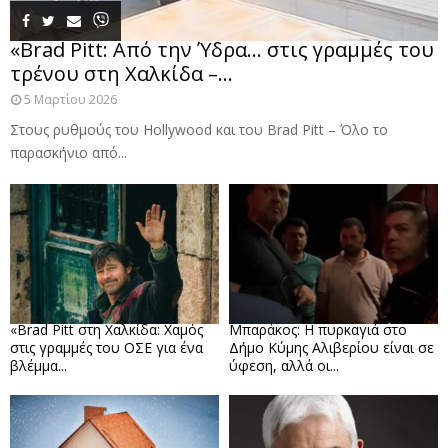
«Brad Pitt: Από την Ύδρα… στις γραμμές του
τρένου στη Χαλκίδα –...
5 Μαρτίου 2026
Στους ρυθμούς του Hollywood και του Brad Pitt – Όλο το
παρασκήνιο από...
«Brad Pitt στη Χαλκίδα: Χαμός
Μπαράκος: Η πυρκαγιά στο
στις γραμμές του ΟΣΕ για ένα
Δήμο Κύμης Αλιβερίου είναι σε
βλέμμα...
ύφεση, αλλά οι...