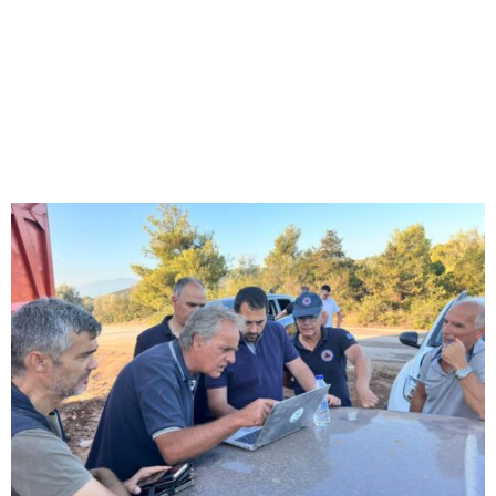
M
E
N
U