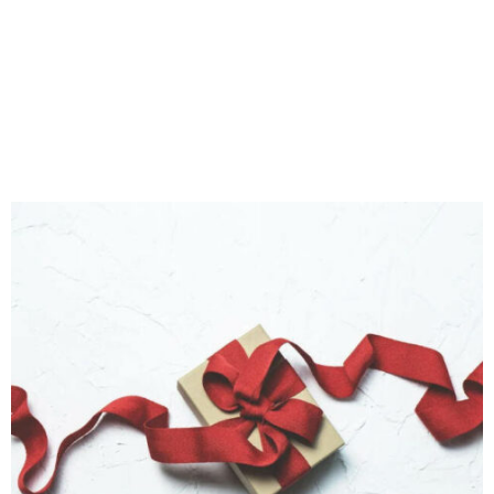
M
E
N
U