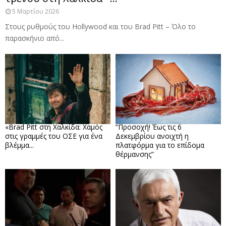
5 Μαρτίου 2026
Στους ρυθμούς του Hollywood και του Brad Pitt – Όλο το
παρασκήνιο από...
«Brad Pitt στη Χαλκίδα: Χαμός
“Προσοχή! Έως τις 6
στις γραμμές του ΟΣΕ για ένα
Δεκεμβρίου ανοιχτή η
βλέμμα...
πλατφόρμα για το επίδομα
θέρμανσης”