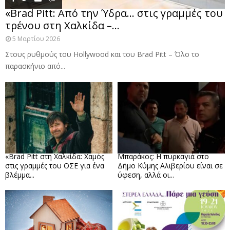
«Brad Pitt: Από την Ύδρα… στις γραμμές του
τρένου στη Χαλκίδα –...
5 Μαρτίου 2026
Στους ρυθμούς του Hollywood και του Brad Pitt – Όλο το
παρασκήνιο από...
«Brad Pitt στη Χαλκίδα: Χαμός
Μπαράκος: Η πυρκαγιά στο
στις γραμμές του ΟΣΕ για ένα
Δήμο Κύμης Αλιβερίου είναι σε
βλέμμα...
ύφεση, αλλά οι...