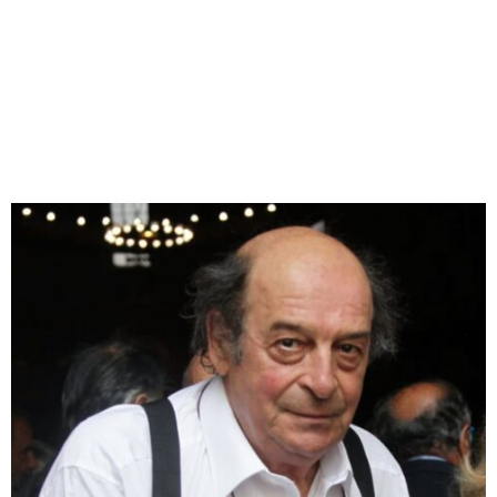
M
E
N
U