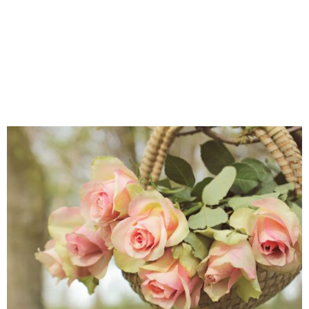
M
E
N
U