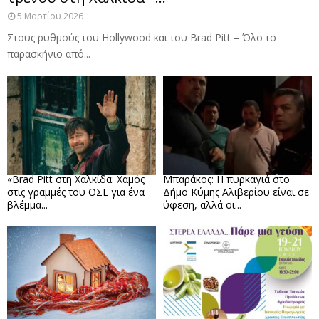
5 Μαρτίου 2026
Στους ρυθμούς του Hollywood και του Brad Pitt – Όλο το
παρασκήνιο από...
«Brad Pitt στη Χαλκίδα: Χαμός
Μπαράκος: Η πυρκαγιά στο
στις γραμμές του ΟΣΕ για ένα
Δήμο Κύμης Αλιβερίου είναι σε
βλέμμα...
ύφεση, αλλά οι...