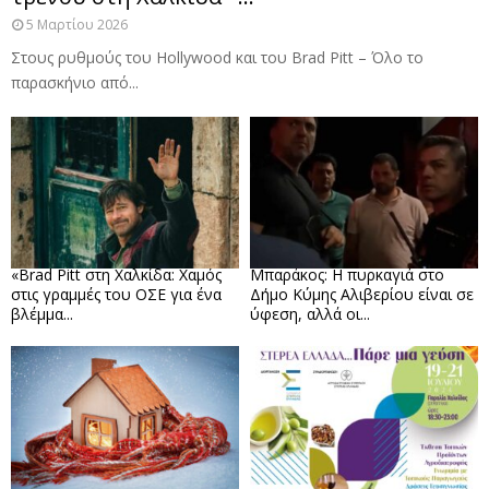
5 Μαρτίου 2026
Στους ρυθμούς του Hollywood και του Brad Pitt – Όλο το
παρασκήνιο από...
«Brad Pitt στη Χαλκίδα: Χαμός
Μπαράκος: Η πυρκαγιά στο
στις γραμμές του ΟΣΕ για ένα
Δήμο Κύμης Αλιβερίου είναι σε
βλέμμα...
ύφεση, αλλά οι...