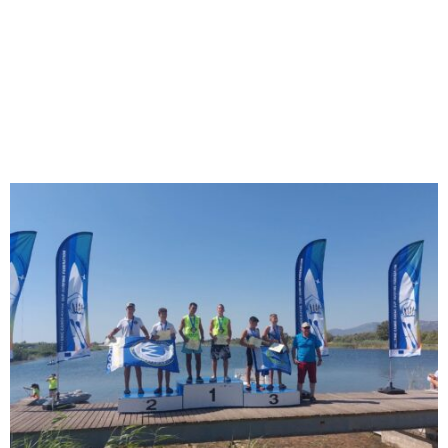
M
E
N
U