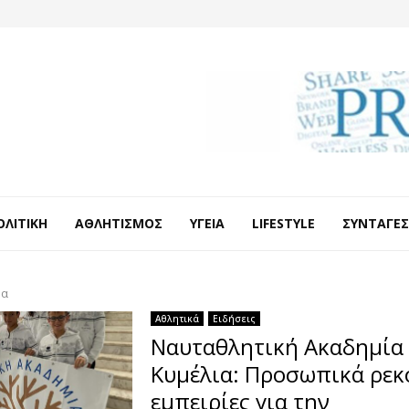
ΟΛΙΤΙΚΉ
ΑΘΛΗΤΙΣΜΌΣ
ΥΓΕΊΑ
LIFESTYLE
ΣΥΝΤΑΓΈΣ
δα
Αθλητικά
Ειδήσεις
Ναυταθλητική Ακαδημία
Κυμέλια: Προσωπικά ρεκ
εμπειρίες για την