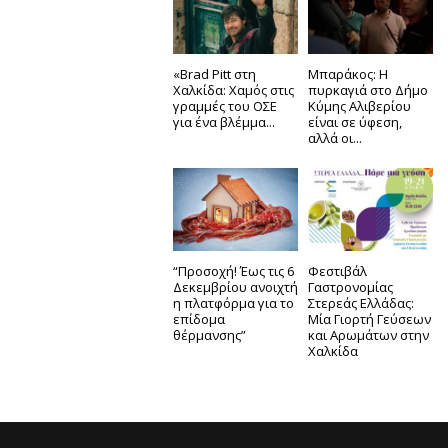
«Brad Pitt στη
Μπαράκος: Η
Χαλκίδα: Χαμός στις
πυρκαγιά στο Δήμο
γραμμές του ΟΣΕ
Κύμης Αλιβερίου
για ένα βλέμμα...
είναι σε ύφεση,
αλλά οι...
“Προσοχή! Έως τις 6
Φεστιβάλ
Δεκεμβρίου ανοιχτή
Γαστρονομίας
η πλατφόρμα για το
Στερεάς Ελλάδας:
επίδομα
Μία Γιορτή Γεύσεων
θέρμανσης”
και Αρωμάτων στην
Χαλκίδα