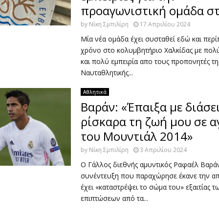
προαγωνιστική ομάδα σ
by
Νίκη Σμπιλίρη
17 Απριλίου 2024
Μία νέα ομάδα έχει συσταθεί εδώ και περ
χρόνο στο κολυμβητήριο Χαλκίδας με πολύ
και πολύ εμπειρία απο τους προπονητές τ
Ναυταθλητικής...
Αθλητικά
Βαράν: «Έπαιξα με διάσε
ρίσκαρα τη ζωή μου σε 
του Μουντιάλ 2014»
by
Νίκη Σμπιλίρη
3 Απριλίου 2024
Ο Γάλλος διεθνής αμυντικός Ραφαέλ Βαρά
συνέντευξη που παραχώρησε έκανε την α
έχει «καταστρέψει το σώμα του» εξαιτίας 
επιπτώσεων από τα...