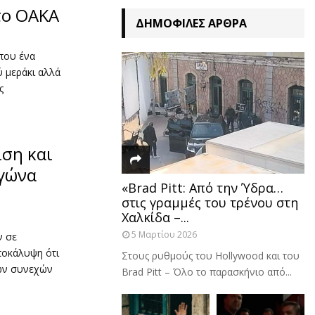
το ΟΑΚΑ
ΔΗΜΟΦΙΛΈΣ ΆΡΘΡΑ
ίπου ένα
 μεράκι αλλά
ης
ιση και
αγώνα
«Brad Pitt: Από την Ύδρα…
στις γραμμές του τρένου στη
Χαλκίδα –...
5 Μαρτίου 2026
ν σε
ποκάλυψη ότι
Στους ρυθμούς του Hollywood και του
των συνεχών
Brad Pitt – Όλο το παρασκήνιο από...