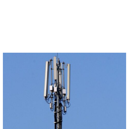
M
E
N
U