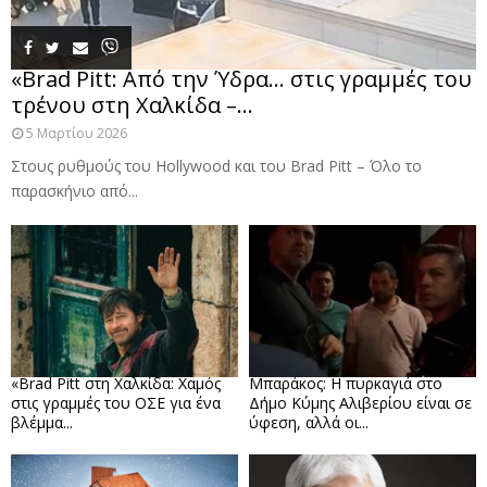
«Brad Pitt: Από την Ύδρα… στις γραμμές του
τρένου στη Χαλκίδα –...
5 Μαρτίου 2026
Στους ρυθμούς του Hollywood και του Brad Pitt – Όλο το
παρασκήνιο από...
«Brad Pitt στη Χαλκίδα: Χαμός
Μπαράκος: Η πυρκαγιά στο
στις γραμμές του ΟΣΕ για ένα
Δήμο Κύμης Αλιβερίου είναι σε
βλέμμα...
ύφεση, αλλά οι...