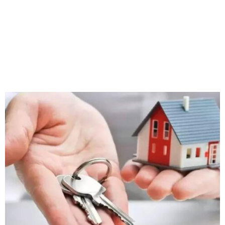
M
E
N
U