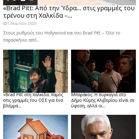
«Brad Pitt: Από την Ύδρα… στις γραμμές του
τρένου στη Χαλκίδα –...
5 Μαρτίου 2026
Στους ρυθμούς του Hollywood και του Brad Pitt – Όλο το
παρασκήνιο από...
«Brad Pitt στη Χαλκίδα: Χαμός
Μπαράκος: Η πυρκαγιά στο
στις γραμμές του ΟΣΕ για ένα
Δήμο Κύμης Αλιβερίου είναι σε
βλέμμα...
ύφεση, αλλά οι...