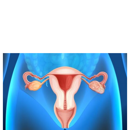
M
E
N
U