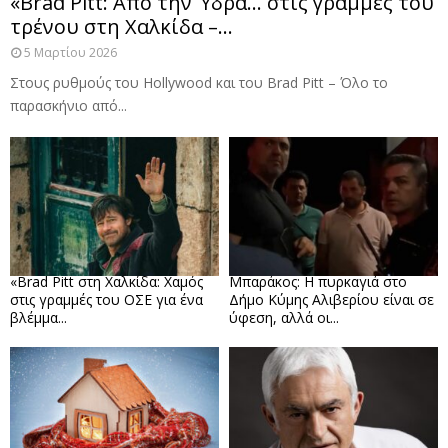
«Brad Pitt: Από την Ύδρα… στις γραμμές του
τρένου στη Χαλκίδα –...
5 Μαρτίου 2026
Στους ρυθμούς του Hollywood και του Brad Pitt – Όλο το
παρασκήνιο από...
«Brad Pitt στη Χαλκίδα: Χαμός
Μπαράκος: Η πυρκαγιά στο
στις γραμμές του ΟΣΕ για ένα
Δήμο Κύμης Αλιβερίου είναι σε
βλέμμα...
ύφεση, αλλά οι...