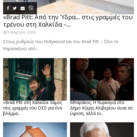
«Brad Pitt: Από την Ύδρα… στις γραμμές του
τρένου στη Χαλκίδα –...
5 Μαρτίου 2026
Στους ρυθμούς του Hollywood και του Brad Pitt – Όλο το
παρασκήνιο από...
«Brad Pitt στη Χαλκίδα: Χαμός
Μπαράκος: Η πυρκαγιά στο
στις γραμμές του ΟΣΕ για ένα
Δήμο Κύμης Αλιβερίου είναι σε
βλέμμα...
ύφεση, αλλά οι...