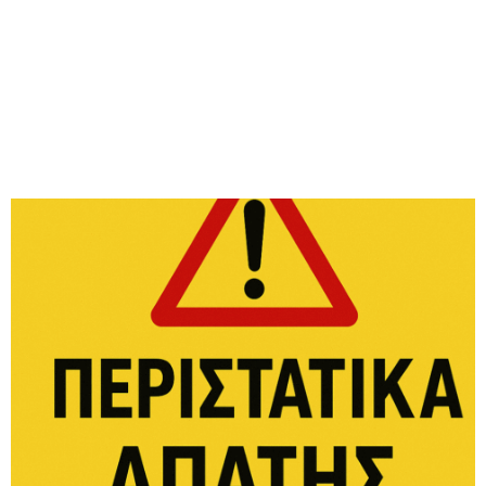
M
E
N
U