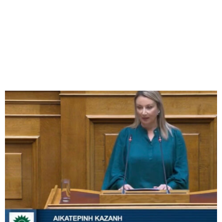
M
E
N
U