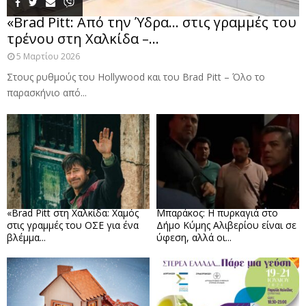
«Brad Pitt: Από την Ύδρα… στις γραμμές του
τρένου στη Χαλκίδα –...
5 Μαρτίου 2026
Στους ρυθμούς του Hollywood και του Brad Pitt – Όλο το
παρασκήνιο από...
«Brad Pitt στη Χαλκίδα: Χαμός
Μπαράκος: Η πυρκαγιά στο
στις γραμμές του ΟΣΕ για ένα
Δήμο Κύμης Αλιβερίου είναι σε
βλέμμα...
ύφεση, αλλά οι...