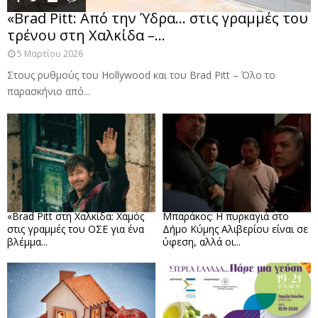
«Brad Pitt: Από την Ύδρα… στις γραμμές του
τρένου στη Χαλκίδα –...
5 Μαρτίου 2026
Στους ρυθμούς του Hollywood και του Brad Pitt – Όλο το
παρασκήνιο από...
«Brad Pitt στη Χαλκίδα: Χαμός
Μπαράκος: Η πυρκαγιά στο
στις γραμμές του ΟΣΕ για ένα
Δήμο Κύμης Αλιβερίου είναι σε
βλέμμα...
ύφεση, αλλά οι...