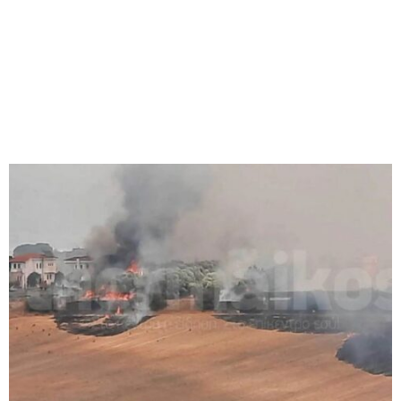
M
E
N
U