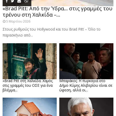
«Brad Pitt: Από την Ύδρα… στις γραμμές του
τρένου στη Χαλκίδα –...
5 Μαρτίου 2026
Στους ρυθμούς του Hollywood και του Brad Pitt – Όλο το
παρασκήνιο από...
«Brad Pitt στη Χαλκίδα: Χαμός
Μπαράκος: Η πυρκαγιά στο
στις γραμμές του ΟΣΕ για ένα
Δήμο Κύμης Αλιβερίου είναι σε
βλέμμα...
ύφεση, αλλά οι...