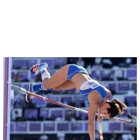
M
E
N
U