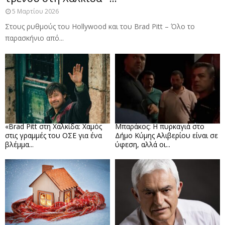
5 Μαρτίου 2026
Στους ρυθμούς του Hollywood και του Brad Pitt – Όλο το
παρασκήνιο από...
«Brad Pitt στη Χαλκίδα: Χαμός
Μπαράκος: Η πυρκαγιά στο
στις γραμμές του ΟΣΕ για ένα
Δήμο Κύμης Αλιβερίου είναι σε
βλέμμα...
ύφεση, αλλά οι...