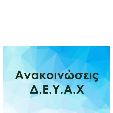
M
E
N
U